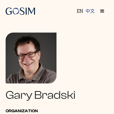
EN
中文
Gary Bradski
ORGANIZATION